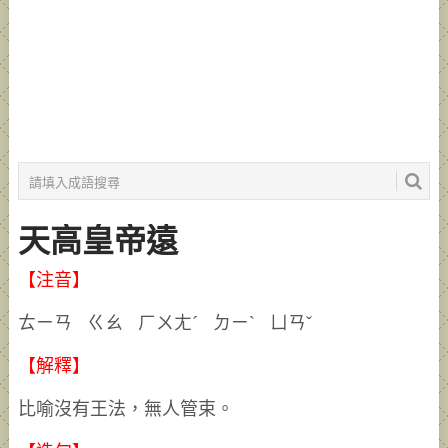
天高皇帝遠
【注音】
ㄊㄧㄢ ㄍㄠ ㄏㄨㄤˊ ㄉㄧˋ ㄩㄢˇ
【解釋】
比喻沒有王法，無人管束。