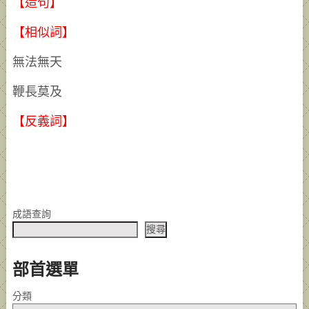
【造句】
【相似詞】
無法無天
鞭長莫及
【反義詞】
成語查詢
搜尋
部首選單
分類