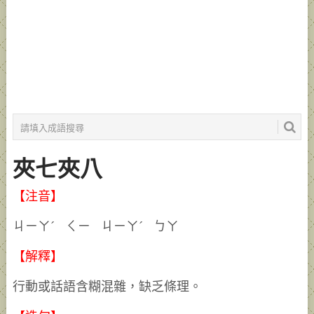
夾七夾八
【注音】
ㄐㄧㄚˊ ㄑㄧ ㄐㄧㄚˊ ㄅㄚ
【解釋】
行動或話語含糊混雜，缺乏條理。