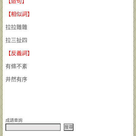
【造句】
【相似詞】
拉拉雜雜
拉三扯四
【反義詞】
有條不紊
井然有序
成語查詢
搜尋