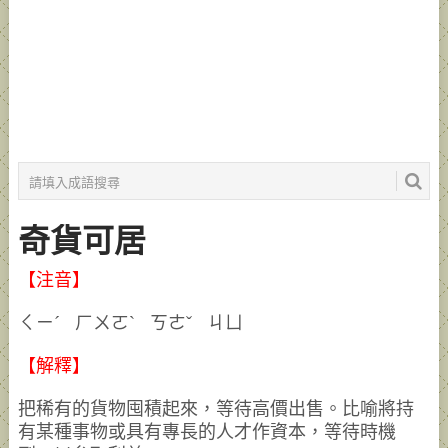
奇貨可居
【注音】
ㄑㄧˊ ㄏㄨㄛˋ ㄎㄜˇ ㄐㄩ
【解釋】
把稀有的貨物囤積起來，等待高價出售。比喻將持
有某種事物或具有專長的人才作資本，等待時機