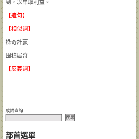
到，以牟取利益。
【造句】
【相似詞】
操奇計贏
囤積居奇
【反義詞】
成語查詢
搜尋
部首選單