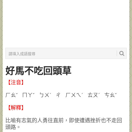
好馬不吃回頭草
【注音】
ㄏㄠˇ ㄇㄚˇ ㄅㄨˋ ㄔ ㄏㄨㄟˊ ㄊㄡˊ ㄘㄠˇ
【解釋】
比喻有志氣的人勇往直前，即使遭遇挫折也不走回
頭路。