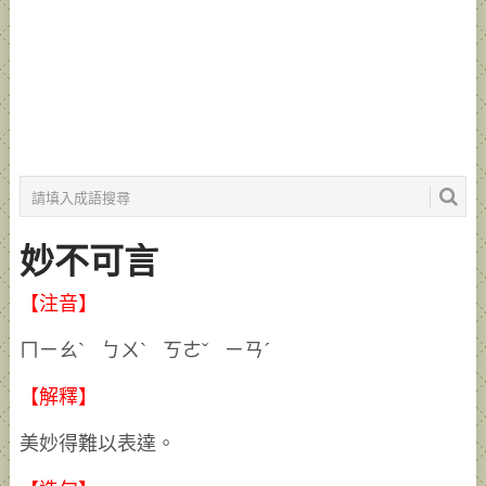
妙不可言
【注音】
ㄇㄧㄠˋ ㄅㄨˋ ㄎㄜˇ ㄧㄢˊ
【解釋】
美妙得難以表達。