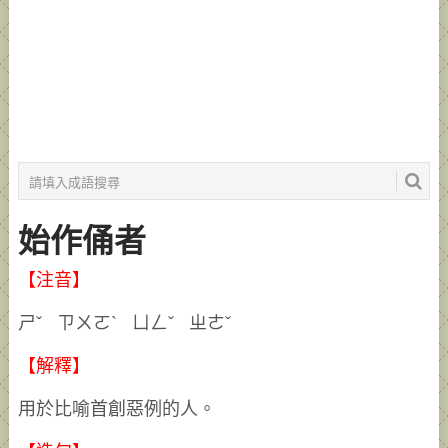
始作俑者
【注音】
ㄕˇ ㄗㄨㄛˋ ㄩㄥˇ ㄓㄜˇ
【解釋】
用於比喻首創惡例的人。