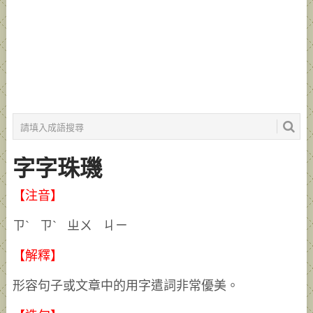
字字珠璣
【注音】
ㄗˋ ㄗˋ ㄓㄨ ㄐㄧ
【解釋】
形容句子或文章中的用字遣詞非常優美。