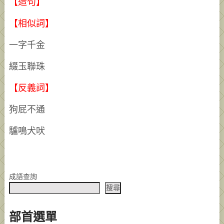
【造句】
【相似詞】
一字千金
綴玉聯珠
【反義詞】
狗屁不通
驢鳴犬吠
成語查詢
搜尋
部首選單