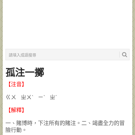
孤注一擲
【注音】
ㄍㄨ ㄓㄨˋ ㄧˋ ㄓˊ
【解釋】
一、賭博時，下注所有的賭注。二、竭盡全力的冒
險行動。