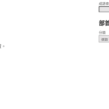
成語
部
分類
賞。