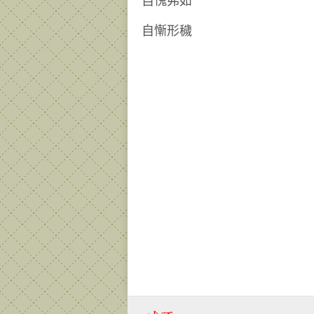
自愧弗如
自慚形穢