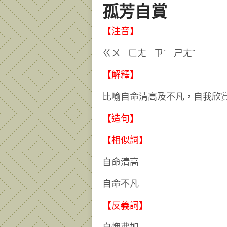
孤芳自賞
【注音】
ㄍㄨ ㄈㄤ ㄗˋ ㄕㄤˇ
【解釋】
比喻自命清高及不凡，自我欣
【造句】
【相似詞】
自命清高
自命不凡
【反義詞】