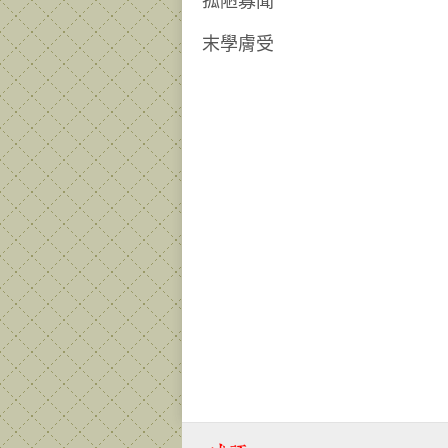
孤陋寡聞
末學膚受