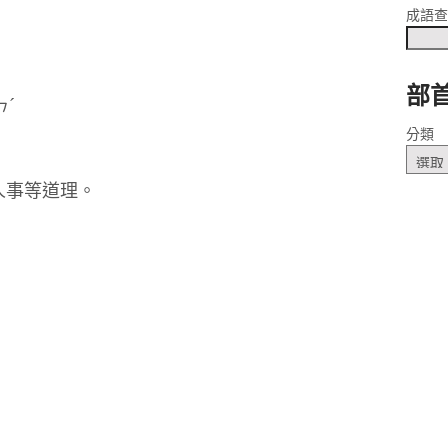
成語
部
 ㄖㄣˊ
分類
人事等道理。