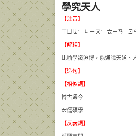
學究天人
【注音】
ㄒㄩㄝˊ ㄐㄧㄡˋ ㄊㄧㄢ
【解釋】
比喻學識淵博，能通曉天道、
【造句】
【相似詞】
博古通今
宏儒碩學
【反義詞】