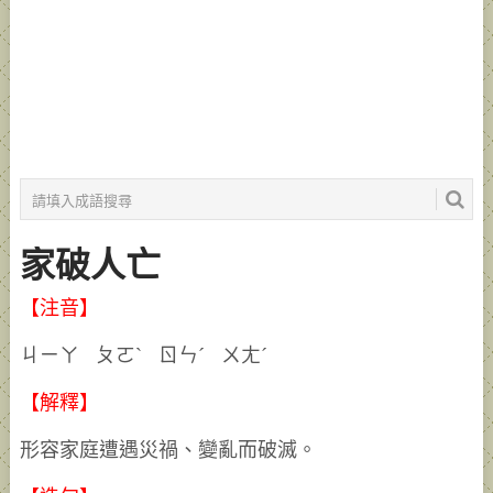
家破人亡
【注音】
ㄐㄧㄚ ㄆㄛˋ ㄖㄣˊ ㄨㄤˊ
【解釋】
形容家庭遭遇災禍、變亂而破滅。