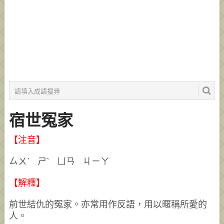
宿世冤家
【注音】
ㄙㄨˋ ㄕˋ ㄩㄢ ㄐㄧㄚ
【解釋】
前世結仇的冤家。亦常用作反語，用以暱稱所愛的
人。