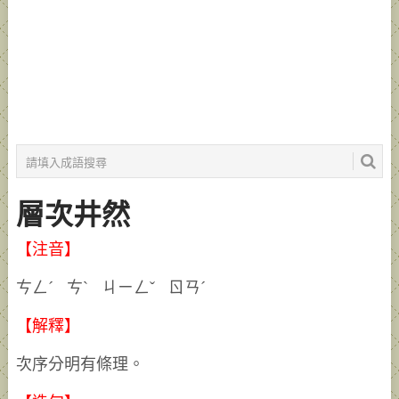
層次井然
【注音】
ㄘㄥˊ ㄘˋ ㄐㄧㄥˇ ㄖㄢˊ
【解釋】
次序分明有條理。