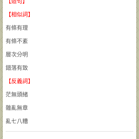
【造句】
【相似詞】
有條有理
有條不紊
層次分明
錯落有致
【反義詞】
茫無頭緒
雜亂無章
亂七八糟