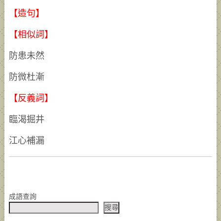
【造句】
【相似詞】
防患未然
防微杜漸
【反義詞】
臨渴掘井
江心補漏
成語查詢
搜尋