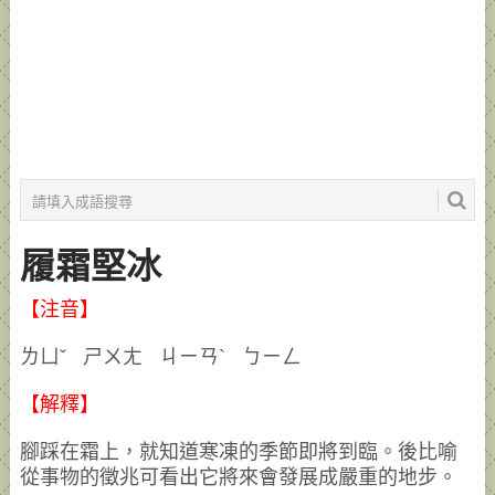
履霜堅冰
【注音】
ㄌㄩˇ ㄕㄨㄤ ㄐㄧㄢˋ ㄅㄧㄥ
【解釋】
腳踩在霜上，就知道寒凍的季節即將到臨。後比喻
從事物的徵兆可看出它將來會發展成嚴重的地步。