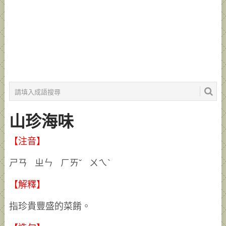
山珍海味
【注音】
ㄕㄢ ㄓㄣ ㄏㄞˇ ㄨㄟˋ
【解釋】
指珍貴豐盛的菜餚。