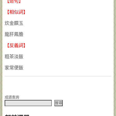
【造句】
【相似詞】
炊金饌玉
龍肝鳳膽
【反義詞】
粗茶淡飯
家常便飯
成語查詢
搜尋