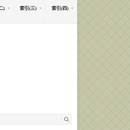
二)
索引(三)
索引(四)