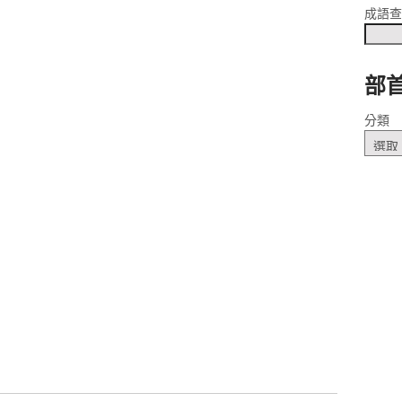
成語
部
分類