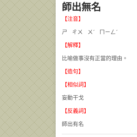
師出無名
【注音】
ㄕ ㄔㄨ ㄨˊ ㄇㄧㄥˊ
【解釋】
比喻做事沒有正當的理由。
【造句】
【相似詞】
妄動干戈
【反義詞】
師出有名