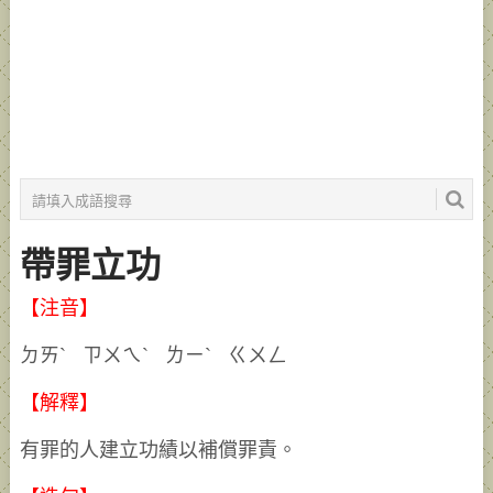
帶罪立功
【注音】
ㄉㄞˋ ㄗㄨㄟˋ ㄌㄧˋ ㄍㄨㄥ
【解釋】
有罪的人建立功績以補償罪責。