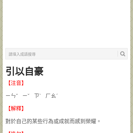
引以自豪
【注音】
ㄧㄣˇ ㄧˇ ㄗˋ ㄏㄠˊ
【解釋】
對於自己的某些行為或成就而感到榮耀。