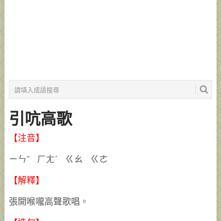
引吭高歌
【注音】
ㄧㄣˇ ㄏㄤˊ ㄍㄠ ㄍㄜ
【解釋】
張開喉嚨高聲歌唱。