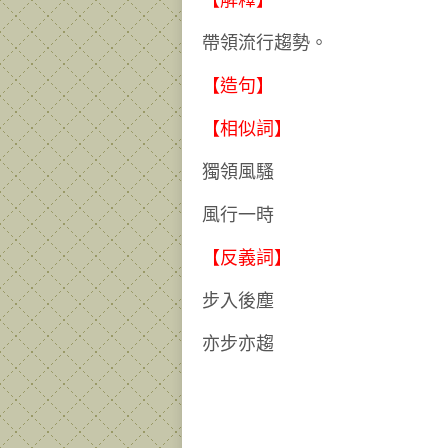
【解釋】
帶領流行趨勢。
【造句】
【相似詞】
獨領風騷
風行一時
【反義詞】
步入後塵
亦步亦趨