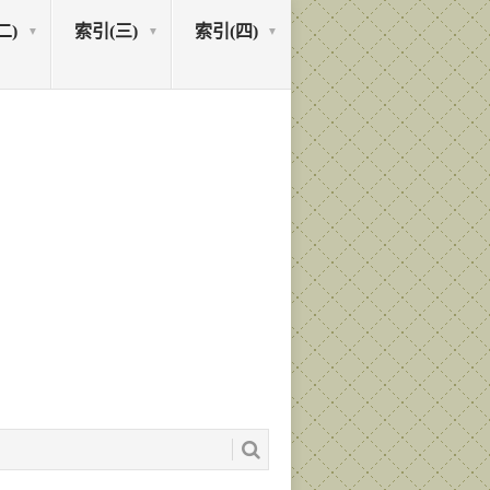
二)
索引(三)
索引(四)