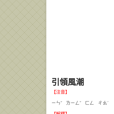
引領風潮
【注音】
ㄧㄣˇ ㄌㄧㄥˇ ㄈㄥ 