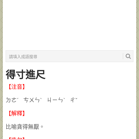
得寸進尺
【注音】
ㄉㄜˊ ㄘㄨㄣˋ ㄐㄧㄣˋ ㄔˇ
【解釋】
比喻貪得無厭。