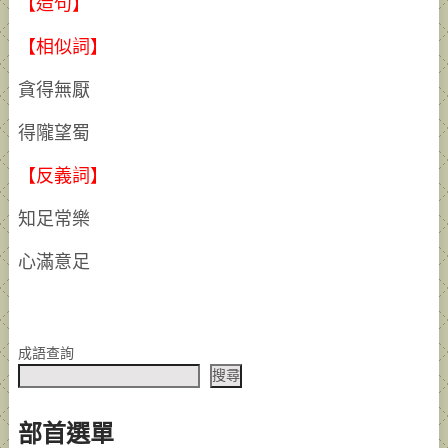
【造句】
【相似詞】
貪得無厭
得隴望蜀
【反義詞】
知足常樂
心滿意足
成語查詢
搜尋
部首選單