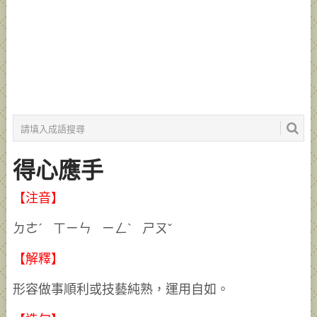
得心應手
【注音】
ㄉㄜˊ ㄒㄧㄣ ㄧㄥˋ ㄕㄡˇ
【解釋】
形容做事順利或技藝純熟，運用自如。