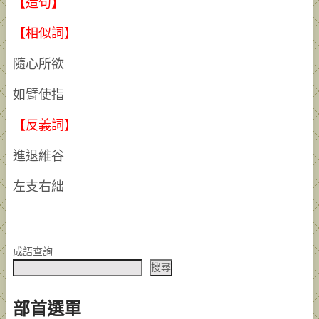
【造句】
【相似詞】
隨心所欲
如臂使指
【反義詞】
進退維谷
左支右絀
成語查詢
搜尋
部首選單