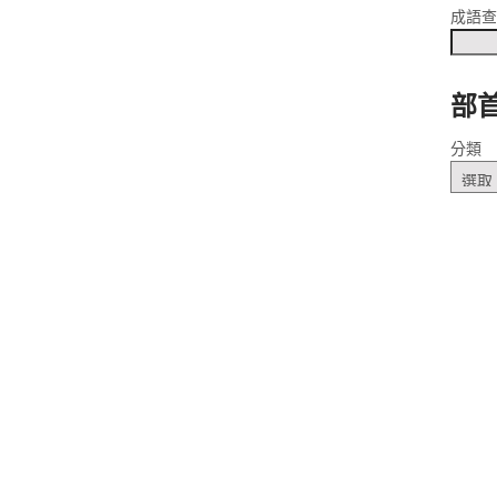
成語
部
 ㄐㄩˇ
分類