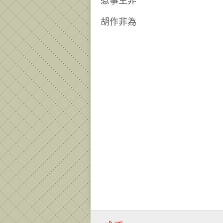
惹事生非
胡作非為