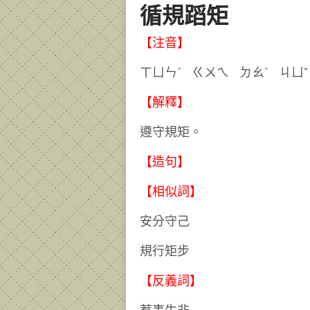
循規蹈矩
【注音】
ㄒㄩㄣˊ ㄍㄨㄟ ㄉㄠˋ
【解釋】
遵守規矩。
【造句】
【相似詞】
安分守己
規行矩步
【反義詞】