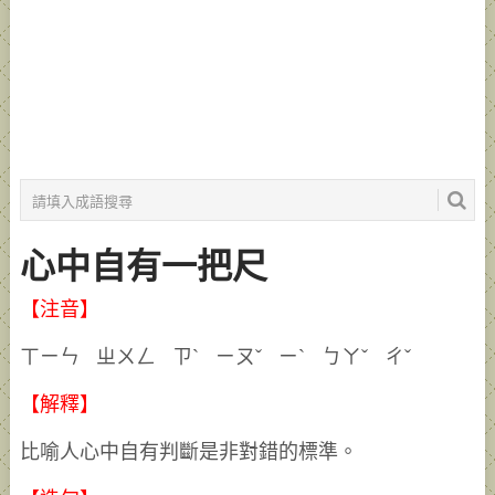
心中自有一把尺
【注音】
ㄒㄧㄣ ㄓㄨㄥ ㄗˋ ㄧㄡˇ ㄧˋ ㄅㄚˇ ㄔˇ
【解釋】
比喻人心中自有判斷是非對錯的標準。