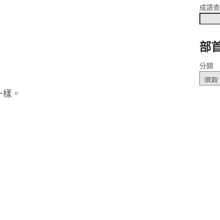
成語
部
ㄧ
分類
一樣。