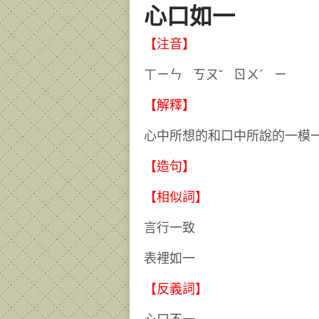
心口如一
【注音】
ㄒㄧㄣ ㄎㄡˇ ㄖㄨˊ 
【解釋】
心中所想的和口中所說的一模
【造句】
【相似詞】
言行一致
表裡如一
【反義詞】