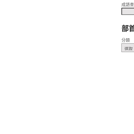
成語
部
ˋ
分類