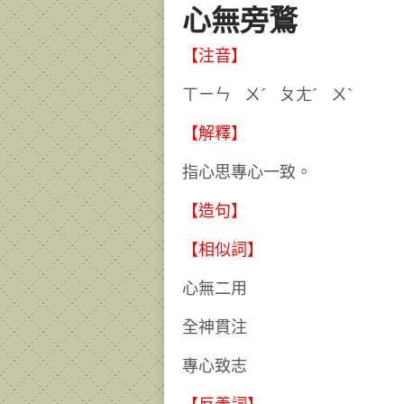
心無旁鶩
【注音】
ㄒㄧㄣ ㄨˊ ㄆㄤˊ ㄨ
【解釋】
指心思專心一致。
【造句】
【相似詞】
心無二用
全神貫注
專心致志