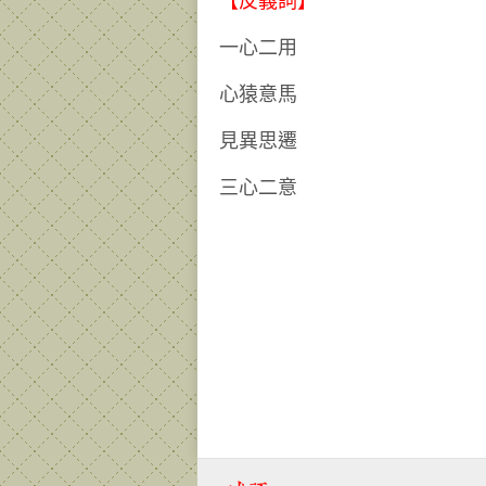
【反義詞】
一心二用
心猿意馬
見異思遷
三心二意