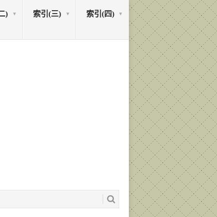
二)
索引(三)
索引(四)