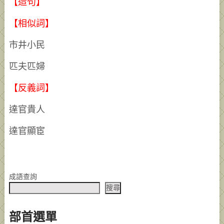
【造句】
【相似詞】
市井小民
匹夫匹婦
【反義詞】
達官貴人
達官顯宦
成語查詢
搜尋
部首選單