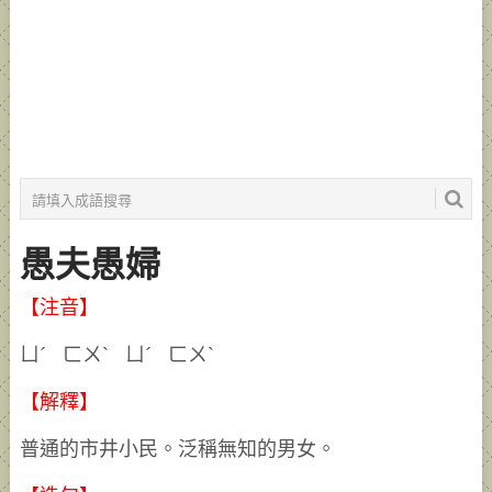
愚夫愚婦
【注音】
ㄩˊ ㄈㄨˋ ㄩˊ ㄈㄨˋ
【解釋】
普通的市井小民。泛稱無知的男女。