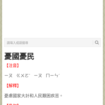
憂國憂民
【注音】
ㄧㄡ ㄍㄨㄛˊ ㄧㄡ ㄇㄧㄣˊ
【解釋】
憂慮國家大計和人民艱困疾苦。