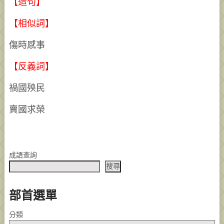
【造句】
【相似詞】
傷時感事
【反義詞】
禍國殃民
賣國求榮
成語查詢
搜尋
部首選單
分類