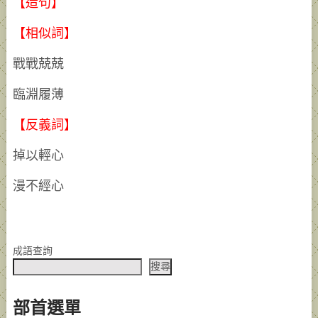
【造句】
【相似詞】
戰戰兢兢
臨淵履薄
【反義詞】
掉以輕心
漫不經心
成語查詢
搜尋
部首選單