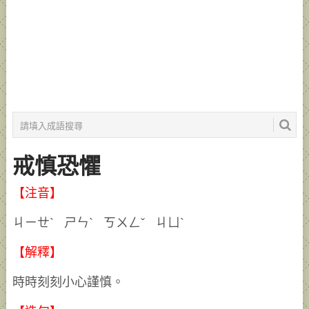
戒慎恐懼
【注音】
ㄐㄧㄝˋ ㄕㄣˋ ㄎㄨㄥˇ ㄐㄩˋ
【解釋】
時時刻刻小心謹慎。