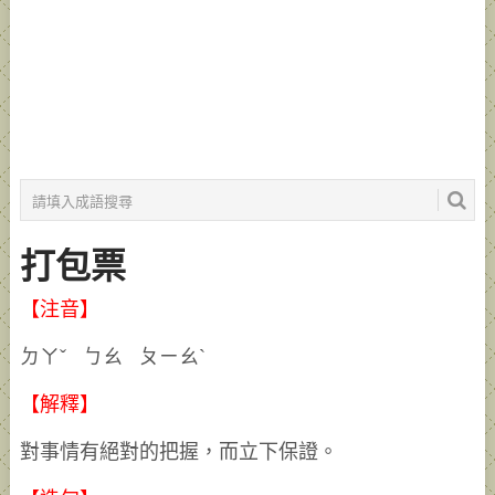
打包票
【注音】
ㄉㄚˇ ㄅㄠ ㄆㄧㄠˋ
【解釋】
對事情有絕對的把握，而立下保證。