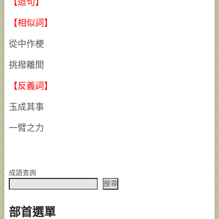
【造句】
【相似詞】
從中作梗
挑撥離間
【反義詞】
玉成其事
一臂之力
成語查詢
搜尋
部首選單