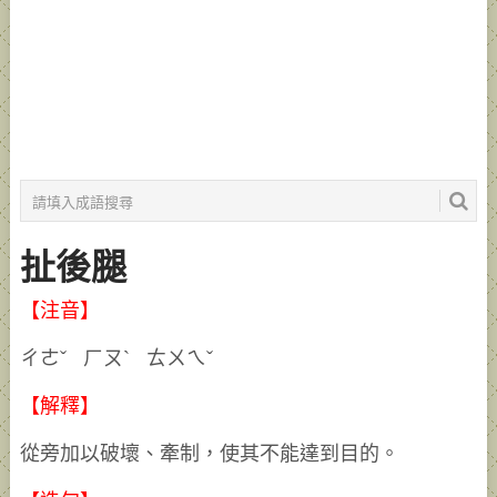
扯後腿
【注音】
ㄔㄜˇ ㄏㄡˋ ㄊㄨㄟˇ
【解釋】
從旁加以破壞、牽制，使其不能達到目的。