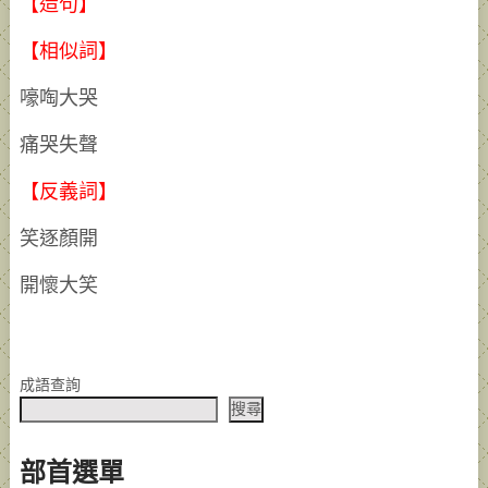
【造句】
【相似詞】
嚎啕大哭
痛哭失聲
【反義詞】
笑逐顏開
開懷大笑
成語查詢
搜尋
部首選單