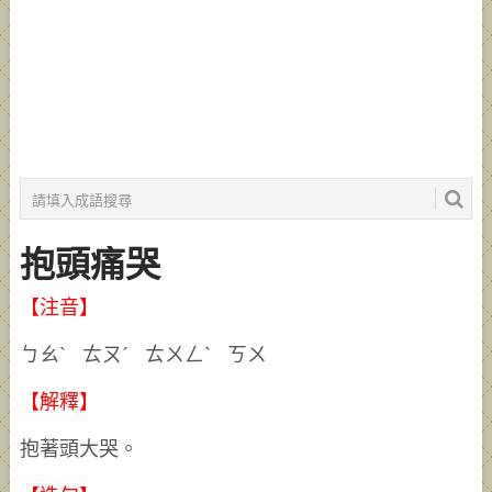
抱頭痛哭
【注音】
ㄅㄠˋ ㄊㄡˊ ㄊㄨㄥˋ ㄎㄨ
【解釋】
抱著頭大哭。