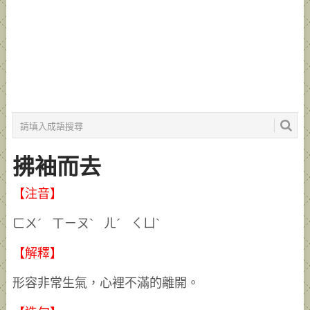
拂袖而去
【注音】
ㄈㄨˊ ㄒㄧㄡˋ ㄦˊ ㄑㄩˋ
【解釋】
形容非常生氣，心裡不滿的離開。