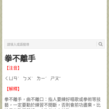
拳不離手
【注音】
ㄑㄩㄢˊ ㄅㄨˋ ㄌㄧˊ ㄕㄡˇ
【解釋】
拳不離手，曲不離口：指人要練好唱歌或拳術等技
藝，一定要勤於練習不間斷，否則會前功盡棄。比