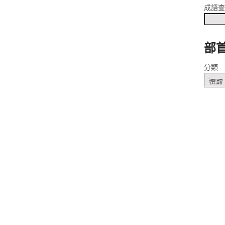
成語
部
分類