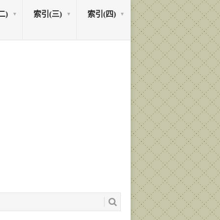
二)
索引(三)
索引(四)