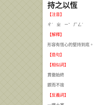
持之以恆
【注音】
ㄔˊ ㄓ ㄧˇ ㄏㄥˊ
【解釋】
形容有恆心的堅持到底。
【造句】
【相似詞】
貫徹始終
鍥而不捨
【反義詞】