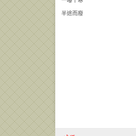
一曝十寒
半途而廢