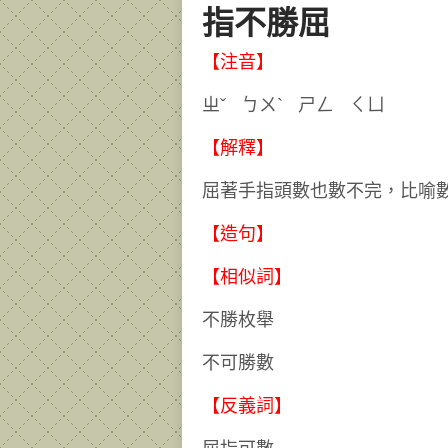
指不勝屈
【注音】
ㄓˇ ㄅㄨˋ ㄕㄥ ㄑㄩ
【解釋】
屈著手指頭數也數不完，比喻
【造句】
【相似詞】
不勝枚舉
不可勝數
【反義詞】