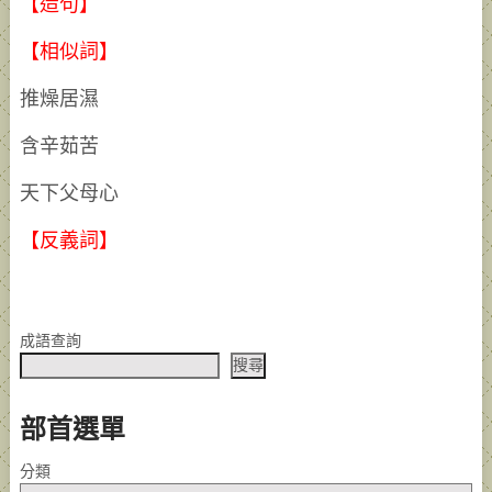
【造句】
【相似詞】
推燥居濕
含辛茹苦
天下父母心
【反義詞】
成語查詢
搜尋
部首選單
分類