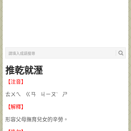
推乾就溼
【注音】
ㄊㄨㄟ ㄍㄢ ㄐㄧㄡˋ ㄕ
【解釋】
形容父母撫育兒女的辛勞。