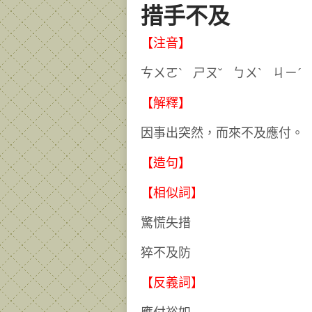
措手不及
【注音】
ㄘㄨㄛˋ ㄕㄡˇ ㄅㄨˋ 
【解釋】
因事出突然，而來不及應付。
【造句】
【相似詞】
驚慌失措
猝不及防
【反義詞】