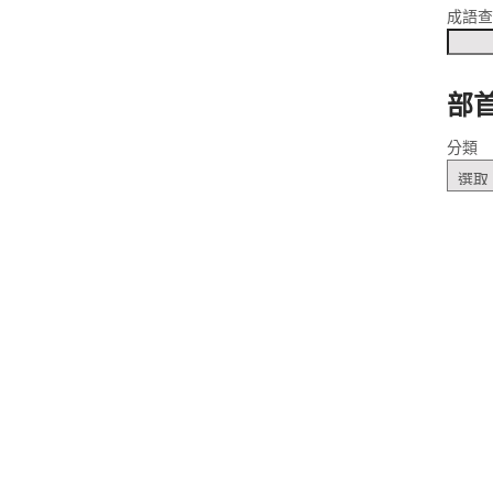
成語
部
ㄐㄧˊ
分類