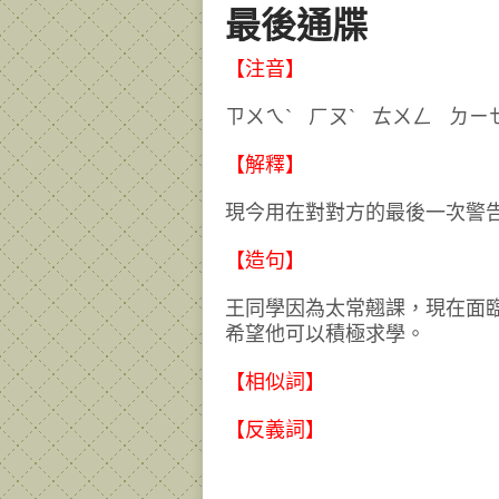
最後通牒
【注音】
ㄗㄨㄟˋ ㄏㄡˋ ㄊㄨㄥ 
【解釋】
現今用在對對方的最後一次警
【造句】
王同學因為太常翹課，現在面
希望他可以積極求學。
【相似詞】
【反義詞】