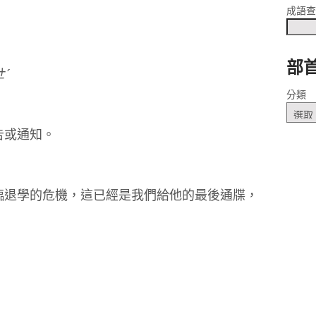
成語
部
ㄉㄧㄝˊ
分類
告或通知。
臨退學的危機，這已經是我們給他的最後通牒，