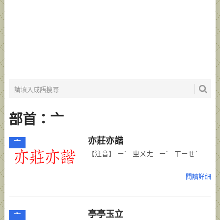
部首：亠
亦莊亦諧
亠
【注音】 ㄧˋ ㄓㄨㄤ ㄧˋ ㄒㄧㄝˊ
閱讀詳細
亭亭玉立
亠