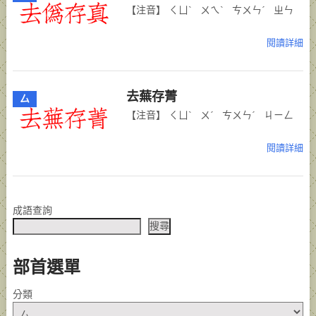
【注音】 ㄑㄩˋ ㄨㄟˋ ㄘㄨㄣˊ ㄓㄣ
閱讀詳細
去蕪存菁
厶
【注音】 ㄑㄩˋ ㄨˊ ㄘㄨㄣˊ ㄐㄧㄥ
閱讀詳細
POSTS
成語查詢
NAVIGATION
搜尋
部首選單
分類