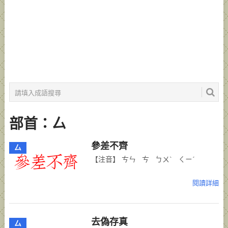
部首：厶
參差不齊
厶
【注音】 ㄘㄣ ㄘ ㄅㄨˋ ㄑㄧˊ
閱讀詳細
去偽存真
厶