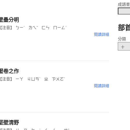
成語
壁壘分明
部
【注音】 ㄅㄧˋ ㄌㄟˇ ㄈㄣ ㄇㄧㄥˊ
閱讀詳細
分類
壓卷之作
【注音】 ㄧㄚ ㄐㄩㄢˋ ㄓ ㄗㄨㄛˋ
閱讀詳細
堅壁清野