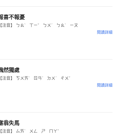
報喜不報憂
【注音】 ㄅㄠˋ ㄒㄧˇ ㄅㄨˊ ㄅㄠˋ ㄧㄡ
閱讀詳細
塊然獨處
【注音】 ㄎㄨㄞˋ ㄖㄢˊ ㄉㄨˊ ㄔㄨˇ
閱讀詳細
塞翁失馬
【注音】 ㄙㄞˋ ㄨㄥ ㄕ ㄇㄚˇ