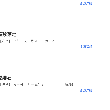
閱讀詳細
塵埃落定
【注音】 ㄔㄣˊ ㄞ ㄌㄨㄛˋ ㄉㄧㄥˋ
閱讀詳細
墊腳石
【注音】 ㄉㄧㄢˋ ㄐㄧㄠˇ ㄕˊ 【解釋】
閱讀詳細