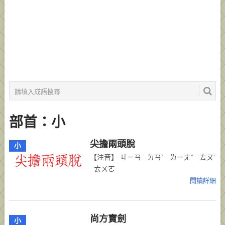
部首：小
尖擔兩頭脫
小
【注音】 ㄐㄧㄢ ㄉㄢˋ ㄌㄧㄤˇ ㄊㄡˊ
ㄊㄨㄛ
閱讀詳細
尚方寶劍
小